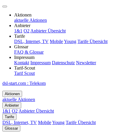
Aktionen
aktuelle Aktionen
Anbieter
1&1
O2
Anbieter Übersicht
Tarife
DSL, Internet, TV
Mobile
Young
Tarife Übersicht
Glossar
FAQ & Glossar
Impressum
Kontakt
Impressum
Datenschutz
Newsletter
Tarif-Scout
Tarif Scout
dsl-start.com
:
Telekom
Aktionen
aktuelle Aktionen
Anbieter
1&1
O2
Anbieter Übersicht
Tarife
DSL, Internet, TV
Mobile
Young
Tarife Übersicht
Glossar