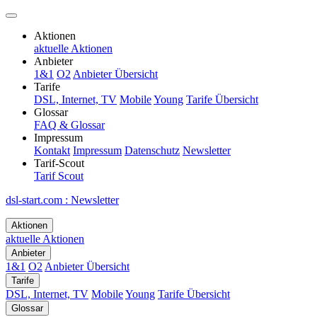
Aktionen
aktuelle Aktionen
Anbieter
1&1
O2
Anbieter Übersicht
Tarife
DSL, Internet, TV
Mobile
Young
Tarife Übersicht
Glossar
FAQ & Glossar
Impressum
Kontakt
Impressum
Datenschutz
Newsletter
Tarif-Scout
Tarif Scout
dsl-start.com
:
Newsletter
Aktionen
aktuelle Aktionen
Anbieter
1&1
O2
Anbieter Übersicht
Tarife
DSL, Internet, TV
Mobile
Young
Tarife Übersicht
Glossar