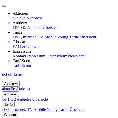
Aktionen
aktuelle Aktionen
Anbieter
1&1
O2
Anbieter Übersicht
Tarife
DSL, Internet, TV
Mobile
Young
Tarife Übersicht
Glossar
FAQ & Glossar
Impressum
Kontakt
Impressum
Datenschutz
Newsletter
Tarif-Scout
Tarif Scout
dsl-start.com
Aktionen
aktuelle Aktionen
Anbieter
1&1
O2
Anbieter Übersicht
Tarife
DSL, Internet, TV
Mobile
Young
Tarife Übersicht
Glossar